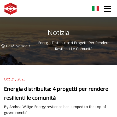
Gruppo del picco della montagna di Xiamen
Notizia
Energia Distribuita: 4 Progetti Per Rendere
/
/
Casa
Notizia
Resilienti Le Comunità
Oct 21, 2023
Energia distribuita: 4 progetti per rendere
resilienti le comunità
By Andrea Willige Energy resilience has jumped to the top of
governments’