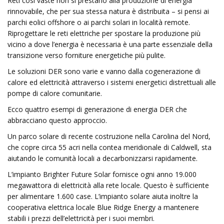
Reti così vaste non si prestano alla produzione di energia
rinnovabile, che per sua stessa natura è distribuita – si pensi ai
parchi eolici offshore o ai parchi solari in località remote.
Riprogettare le reti elettriche per spostare la produzione più
vicino a dove l’energia è necessaria è una parte essenziale della
transizione verso forniture energetiche più pulite.
Le soluzioni DER sono varie e vanno dalla cogenerazione di
calore ed elettricità attraverso i sistemi energetici distrettuali alle
pompe di calore comunitarie.
Ecco quattro esempi di generazione di energia DER che
abbracciano questo approccio.
Un parco solare di recente costruzione nella Carolina del Nord,
che copre circa 55 acri nella contea meridionale di Caldwell, sta
aiutando le comunità locali a decarbonizzarsi rapidamente.
L’impianto Brighter Future Solar fornisce ogni anno 19.000
megawattora di elettricità alla rete locale. Questo è sufficiente
per alimentare 1.600 case. L’impianto solare aiuta inoltre la
cooperativa elettrica locale Blue Ridge Energy a mantenere
stabili i prezzi dell’elettricità per i suoi membri.