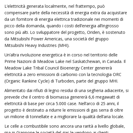
L’elettricità generata localmente, nel frattempo, può
compensare parte della necessità di energia extra da acquistare
da un fornitore di energia elettrica tradizionale nei momenti di
picco della domanda, quando i costi dell’energia all’ingrosso
sono più alti. Lo sviluppatore del progetto, Oriden, è sostenuto
da Mitsubishi Power Americas, una società del gruppo
Mitsubishi Heavy Industries (MHI).
Un’altra rivoluzione energetica è in corso nel territorio delle
Prime Nazioni di Meadow Lake nel Saskatchewan, in Canada. Il
Meadow Lake Tribal Council Bioenergy Center genererà
elettricità a zero emissioni di carbonio con la tecnologia ORC
(Organic Rankine Cycle) di Turboden, parte del gruppo MHI.
Alimentato dai rifiuti di legno residui di una segheria adiacente, si
prevede che il centro di biomassa genererà 6,6 megawatt di
elettricità di base per circa 5.000 case. Nell’arco di 25 anni, il
progetto è destinato a ridurre le emissioni di gas serra di oltre
un milione di tonnellate e a migliorare la qualità dell’aria locale.
Le celle a combustibile sono ancora una rarità a livello globale,
ma in Giappone le società del gas le vendono ai clienti